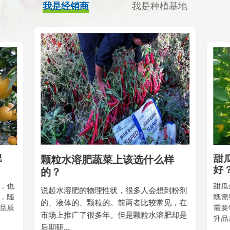
我是经销商
我是种植基地
肥
甜
颗粒水溶肥蔬菜上该选什么样
好
的？
，也
甜瓜
说起水溶肥的物理性状，很多人会想到粉剂
，随
既需
的、液体的、颗粒的。前两者比较常见，在
品质
需要
市场上推广了很多年。但是颗粒水溶肥却是
升品质
后期研...