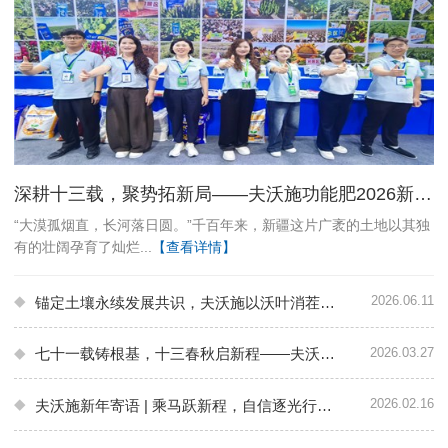
深耕十三载，聚势拓新局——夫沃施功能肥2026新疆农博会圆满收官
“大漠孤烟直，长河落日圆。”千百年来，新疆这片广袤的土地以其独
有的壮阔孕育了灿烂...
【查看详情】
多
2026.06.11
锚定土壤永续发展共识，夫沃施以沃叶消茬健土创新方案护航人类命运共同体
2026.03.27
七十一载铸根基，十三春秋启新程——夫沃施携新品强势亮相内蒙植保会
2026.02.16
夫沃施新年寄语 | 乘马跃新程，自信逐光行，笃行赴高峰！