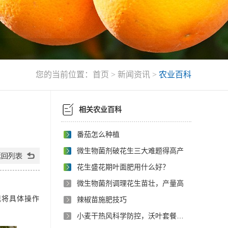
您的当前位置：
首页
>
新闻资讯
>
农业百科
相关农业百科
番茄怎么种植
微生物菌剂破花生三大难题得高产
花生盛花期叶面肥用什么好？
微生物菌剂调理花生苗壮，产量高
现将具体操作
辣椒苗施肥技巧
小麦干热风科学防控，沃叶套餐为粮食安全保驾护航，守住丰收底线