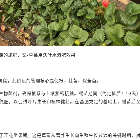
期的施肥方案-草莓用沃叶水溶肥效果
阶段，此阶段的管理核心是促根、壮苗、保全苗。
生物菌剂，确保根系与土壤紧密接触。缓苗期间（约定植后7-10天
氮肥，以促进叶片生长和植株健壮。在基肥充足的基础上，缓苗后
入了开花坐果期。这是草莓从营养生长向生殖生长过渡的关键时期，