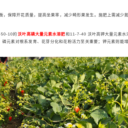
衡，保障开花质量，提高坐果率，减少畸形果发生。施肥上需减少
0-10的
沃叶高磷大量元素水溶肥
和11-7-40
沃叶高钾大量元素水
次。磷元素对根系发育、花芽分化和花粉活力至关重要；钾元素则能