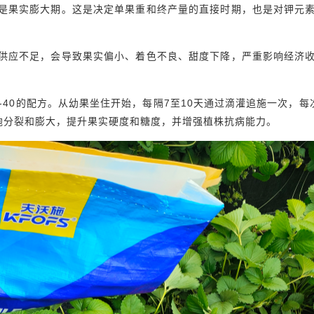
是果实膨大期。这是决定单果重和终产量的直接时期，也是对钾元
供应不足，会导致果实偏小、着色不良、甜度下降，严重影响经济
-40的配方。从幼果坐住开始，每隔7至10天通过滴灌追施一次，每
胞分裂和膨大，提升果实硬度和糖度，并增强植株抗病能力。