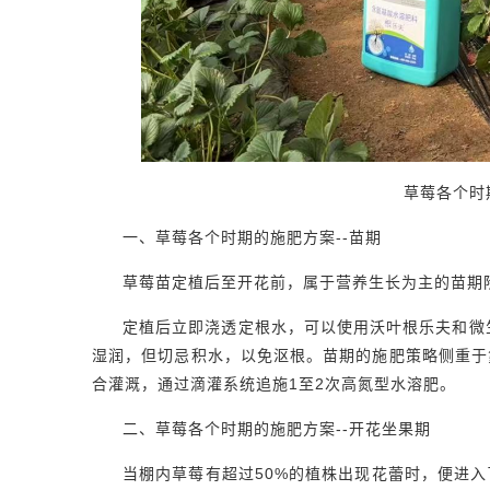
草莓各个时
一、草莓各个时期的施肥方案--苗期
草莓苗定植后至开花前，属于营养生长为主的苗期
定植后立即浇透定根水，可以使用沃叶根乐夫和微
湿润，但切忌积水，以免沤根。苗期的施肥策略侧重于
合灌溉，通过滴灌系统追施1至2次高氮型水溶肥。
二、草莓各个时期的施肥方案--开花坐果期
当棚内草莓有超过50%的植株出现花蕾时，便进