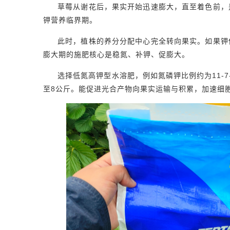
草莓从谢花后，果实开始迅速膨大，直至着色前，
钾营养临界期。
此时，植株的养分分配中心完全转向果实。如果钾
膨大期的施肥核心是稳氮、补钾、促膨大。
选择低氮高钾型水溶肥，例如氮磷钾比例约为11-7
至8公斤。能促进光合产物向果实运输与积累，加速细