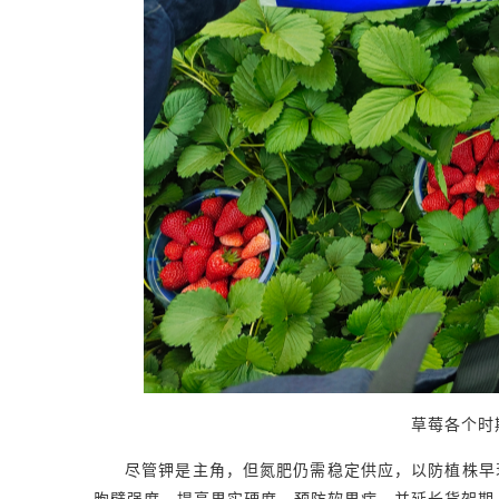
草莓各个时
尽管钾是主角，但氮肥仍需稳定供应，以防植株早