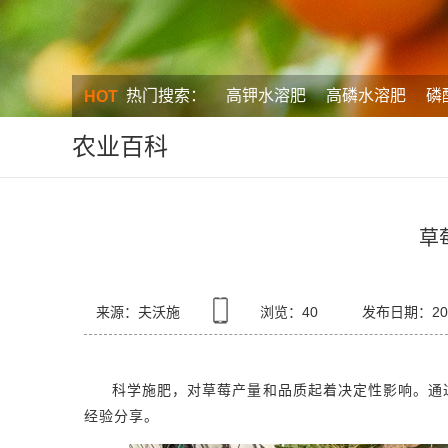
热门搜索：
高钾水溶肥
高磷水溶肥
磷
HOT
农业百科
草
来源：夫沃施
浏览：
40
发布日期：2025
科学施肥，对草莓产量和品质起着决定性影响。通
经验分享。