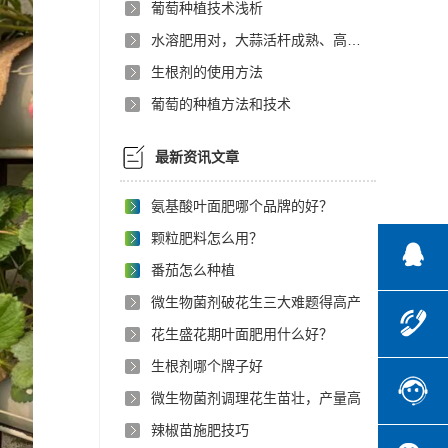
葡萄种植技术浅析
水溶肥用对，大蒜活杆成熟、高产提质不费力
生根剂的使用方法
葡萄的种植方法和技术
最新资讯文章
氨基酸叶面肥哪个品牌的好？
颗粒肥料怎么用？
番茄怎么种植
微生物菌剂破花生三大难题得高产
花生盛花期叶面肥用什么好？
生根剂哪个牌子好
微生物菌剂调理花生苗壮，产量高
辣椒苗施肥技巧