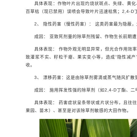
具体表现：作物叶片出现灼烧状斑点、失绿、黄化
百草枯（现已禁用）误喷会导致叶片迅速枯焦；2,4-
2、 隐性药害（慢性药害）： 这类药害最为隐蔽
成因： 亚致死剂量的除草剂残留、作物生长前期
具体表现： 作物外观无明显异常，但光合作用效
致灌浆不实、籽粒干瘪、果实变小等，造成“隐性减产
收。
3、 漂移药害：这是由除草剂雾滴或蒸气随风扩
成因： 施用挥发性强的除草剂（如2,4-D丁酯
具体表现： 药害症状呈条带状或片状分布，且往
果园、苗木）、甚至是对该除草剂敏感的大田作物。