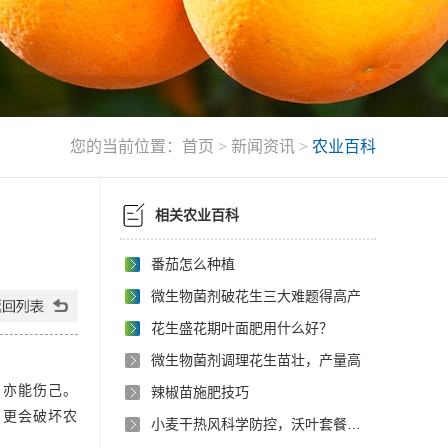
您的当前位置：
首页
>
新闻资讯
>
农业百科
相关农业百科
番茄怎么种植
微生物菌剂破花生三大难题得高产
花生盛花期叶面肥用什么好？
微生物菌剂调理花生苗壮，产量高
刃亦能伤己。
辣椒苗施肥技巧
，更会破坏农
小麦干热风科学防控，沃叶套餐为粮食安全保驾护航，守住丰收底线