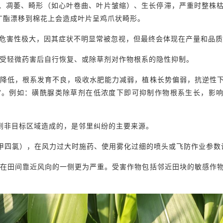
、凋萎、畸形（如心叶卷曲、叶片皱缩）、生长停滞，严重时整株
D丁酯漂移到棉花上会造成叶片呈鸡爪状畸形。
，危害性极大，因其症状不明显常被忽视，但最终会体现在产量和品
遭受轻微药害后自行恢复、或除草剂对作物根系的隐性抑制。
率降低，根系发育不良，吸收水肥能力减弱，植株长势偏弱，抗逆性
”。例如：磺酰脲类除草剂在低浓度下即可抑制作物根系生长，影
散到非目标区域造成的，是邻里纠纷的主要来源。
、二甲四氯），在风力过大时施药、使用雾化过细的喷头或飞防作业参数
往在田间靠近风向的一侧更为严重。受害作物包括邻近田块的敏感作