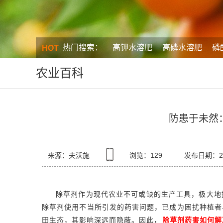
热门搜索：
高钾水溶肥
高磷水溶肥
磷
HOT
农业百科
防患于未然
来源：夫沃施
浏览：
129
发布日期：202
除草剂作为现代农业不可或缺的生产工具，极大地
除草剂使用不当所引发的药害问题，已成为困扰种植者
田生态，其影响深远而隐蔽。因此，
除草剂药害如何解