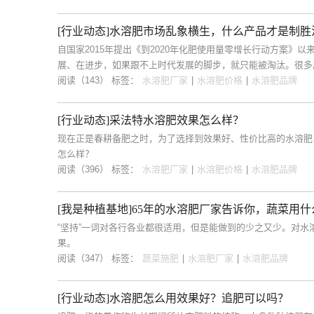
[行业动态]水溶肥市场乱象横生，什么产品才是制胜
自国家2015年提出《到2020年化肥使用量零增长行动方案》
展、在进步，如果跟不上时代发展的脚步，就只能被淘汰。很多
阅读（143）
标签：
水溶肥厂家
|
水溶肥价格
|
水溶肥品牌
[行业动态]采法特水溶肥效果怎么样？
现在正是春耕备肥之时，为了选择到效果好、性价比高的水溶肥
怎么样？
阅读（396）
标签：
水溶肥厂家
|
水溶肥价格
|
水溶肥品牌
[我是种植基地]65年的水溶肥厂家告诉你，蔬菜用
“坚持”一词对各行各业都很适用，但是能做到的少之又少。对
果。
阅读（347）
标签：
蔬菜施肥
|
水溶肥厂家
|
水溶肥品牌
[行业动态]水溶肥怎么用效果好？追肥可以吗？