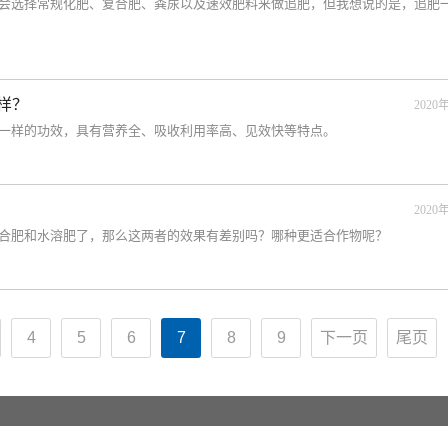
会选择常规化肥、复合肥、粪尿以及速效肥料来做追肥，但我想说的是，追肥
样？
2020年
一样的功效，具有营养全、吸收利用率高、见效快等特点。
2020年
合肥和水溶肥了，那么这两者的效果有差别吗？哪种更适合作物呢？
4
5
6
7
8
9
下一页
尾页