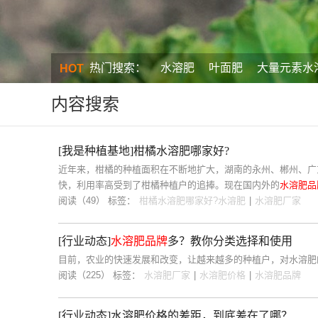
热门搜索：
水溶肥
叶面肥
大量元素水
HOT
内容搜索
[我是种植基地]柑橘水溶肥哪家好?
近年来，柑橘的种植面积在不断地扩大，湖南的永州、郴州、广
快，利用率高受到了柑橘种植户的追捧。现在国内外的
水溶肥品
阅读（49）
标签：
柑橘水溶肥哪家好?水溶肥
|
水溶肥厂家
[行业动态]
水溶肥品牌
多？教你分类选择和使用
目前，农业的快速发展和改变，让越来越多的种植户，对水溶肥
阅读（225）
标签：
水溶肥厂家
|
水溶肥价格
|
水溶肥品牌
[行业动态]水溶肥价格的差距，到底差在了哪？