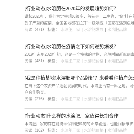
[行业动态]水溶肥在2020年的发展趋势如何？
说起2020年，我们肯定会想起很多，首先是十二生肖，“鼠”排
到了严重的疫情，全国各地都在拉开“一级响应（国家在遇到危难
阅读（471）
标签：
水溶肥厂家
|
水溶肥发展
|
水溶肥品牌
[行业动态]水溶肥在疫情之下如何逆势爆发？
2019年末到2020年初，这是一个特殊的时期，这段时间新
阅读（481）
标签：
水溶肥厂家
|
水溶肥价格
|
水溶肥品牌
[我是种植基地]水溶肥哪个品牌好？来看看种植户怎
在当下这个农资产品蓬勃发展的时代，水溶肥占有一席之地，可
户合作购买。
阅读（276）
标签：
水溶肥厂家
|
水溶肥价格
|
水溶肥品牌
[行业动态]什么样的水溶肥厂家值得长期合作
水溶肥厂家的存在能持续保障肥料的的正常输送，也能间接维护
阅读（162）
标签：
水溶肥厂家
|
水溶肥价格
|
水溶肥品牌