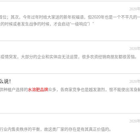
2020年
在首位；其次，今年过年时给大家送的新年祝福语，但2020年也是一个不平凡的
的时候或者发生战争的时候，才会启动“一级响应”）”
2020年
冠病毒疫情突发，大部分的企业和实体店无法运营，很多农资经销商朋友都很苦恼。
么说！
2020年
供种植户选择的
水溶肥品牌
众多，各商家竞争也是越发激烈，恨不能使出浑身
2020年
行业内售卖秩序的平衡，故这类厂家的存在是有其真正价值的。