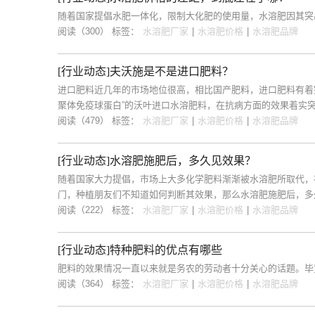
随着国家提倡水肥一体化，限制大化肥的使用量，水溶肥因其突
阅读（300）
标签：
水溶肥厂家
|
水溶肥价格
|
水溶肥品牌
[行业动态]夫沃施是不是进口肥料？
进口肥料近几年的市场地位很高，相比国产肥料，进口肥料有着
聚体免疫球蛋白”的沃叶进口水溶肥料，在抗病方面的效果着实突
阅读（479）
标签：
水溶肥厂家
|
水溶肥价格
|
水溶肥品牌
[行业动态]水溶肥施肥后，多久见效果？
随着国家大力提倡，市场上大多化学肥料渐渐被水溶肥所取代，
门，种植朋友们不知道如何判断其效果，那么水溶肥施肥后，多
阅读（222）
标签：
水溶肥厂家
|
水溶肥价格
|
水溶肥品牌
[行业动态]特种肥料的优点有哪些
肥料的效果情况一直以来就是务农的劳动者十分关心的话题。毕
阅读（364）
标签：
水溶肥厂家
|
水溶肥价格
|
水溶肥品牌