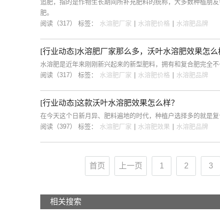
追肥，指的是作物生长期间所补充肥料的统称，大多数种植朋友
肥。
阅读（317）
标签：
水溶肥厂家
|
水溶肥价格
|
水溶肥品牌
[行业动态]水溶肥厂家那么多，沃叶水溶肥效果怎么
水溶肥是近年来刚刚新兴起来的新型肥料，拥有和复合肥完全不
阅读（317）
标签：
水溶肥厂家
|
水溶肥价格
|
水溶肥品牌
[行业动态]这款沃叶水溶肥效果怎么样？
在今天这个日新月异、肥料遍地的时代，种植户选择多的就是复
阅读（397）
标签：
水溶肥厂家
|
水溶肥效果
|
水溶肥品牌
首页
上一页
1
2
3
相关搜索