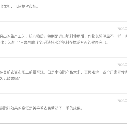
出优势，迅速抢占市场。
2020年
突出的生产工艺、核心物质。特别是进口肥料使用后，作物长势明显不一样，有
出；添加了“三磷酸腺苷”的采法特水溶肥料在抗逆方面的效果突出。
2020年
在目前农资市场上前景可观，但是水溶肥产品太多、真假难辨，各个厂家宣传
久见效果呢？
2020年
竟肥料效果的高低是关乎着农民劳动了一季的成果。