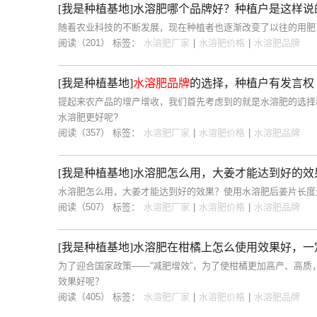
[我是种植基地]水溶肥哪个品牌好？种植户是这样说
随着农业科技的不断发展，现在种植者也逐渐改变了以往的用肥
阅读（201）
标签：
水溶肥厂家
|
水溶肥价格
|
水溶肥品牌
[我是种植基地]
水溶肥品牌
的选择，种植户有发言权
提起来农产品的增产增收，我们首先考虑到的就是水溶肥的选择
水溶肥更好呢?
阅读（357）
标签：
水溶肥厂家
|
水溶肥价格
|
水溶肥品牌
[我是种植基地]水溶肥怎么用，大姜才能达到好的效
水溶肥怎么用，大姜才能达到好的效果？使用水溶肥后姜片长度
阅读（507）
标签：
水溶肥厂家
|
水溶肥价格
|
水溶肥品牌
[我是种植基地]水溶肥在柑橘上怎么使用效果好，一
为了迎合国家政策——“减肥增效”，为了使柑橘更加高产、高
效果好呢？
阅读（405）
标签：
水溶肥厂家
|
水溶肥价格
|
水溶肥品牌