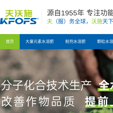
源自1955年 专注功
夫
（服）务全球，
沃施
天
首页
大量元素水溶肥
粉剂水溶肥
颗粒水