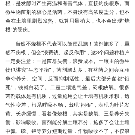
根，是发酵时产生高温和有害气体，直接灼伤根系。而
微生物菌剂的核心是活菌，本身没有高浓度盐分，也不
会在土壤里剧烈发热，就算用量稍大，也不会出现“烧
根”的硬伤。
当然不烧根不代表可以随便乱施！菌剂施多了，虽
然不伤根，但会“浪费钱、起反作用”，这3个问题种植户
一定要注意：一是菌群失衡，浪费成本。土壤里的微生
物也讲究“生态平衡”，菌剂施太多，有益菌之间会互相
争夺养分、空间，反而抑制活性，最后大部分菌都“饿
死”，钱就白花了。二是土壤透气差，闷根缺氧。很多
菌剂载体是有机质，过量施用会让土壤有机质堆积，透
气性变差，根系呼吸不畅，出现“闷根”，表现为叶片发
黄、长势缓慢，看着像烧根，其实是缺氧。三是养分失
衡，影响吸收。菌剂能分解土壤养分，施多了会让土壤
中氮、磷、钾等养分短期过量，作物吸收不了，不仅浪