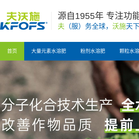
源自1955年 专注功
夫
（服）务全球，
沃施
天
首页
大量元素水溶肥
粉剂水溶肥
颗粒水